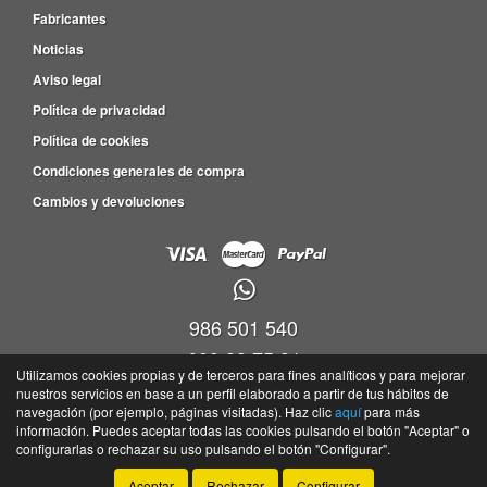
Fabricantes
Noticias
Aviso legal
Política de privacidad
Política de cookies
Condiciones generales de compra
Cambios y devoluciones
986 501 540
609 83 75 31
Utilizamos cookies propias y de terceros para fines analíticos y para mejorar
nuestros servicios en base a un perfil elaborado a partir de tus hábitos de
Viveiro empresas Barro, P.I. Barro Parc. 4-5, Nave 9, Oficina 17,36692 -
navegación (por ejemplo, páginas visitadas). Haz clic
aquí
para más
Portela(Barro) - Pontevedra
información. Puedes aceptar todas las cookies pulsando el botón "Aceptar" o
©
Tayser
- 2026 -
Tienda online de recambios de Gira
configurarlas o rechazar su uso pulsando el botón "Configurar".
Aceptar
Rechazar
Configurar