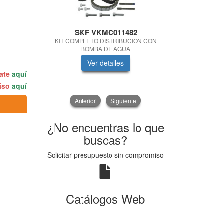
SKF VKMC011482
SACH
KIT COMPLETO DISTRIBUCION CON
BOMB
BOMBA DE AGUA
BRA
Ver detalles
V
rate
aquí
miso
aquí
Anterior
Siguiente
¿No encuentras lo que
buscas?
Solicitar presupuesto sin compromiso
Catálogos Web