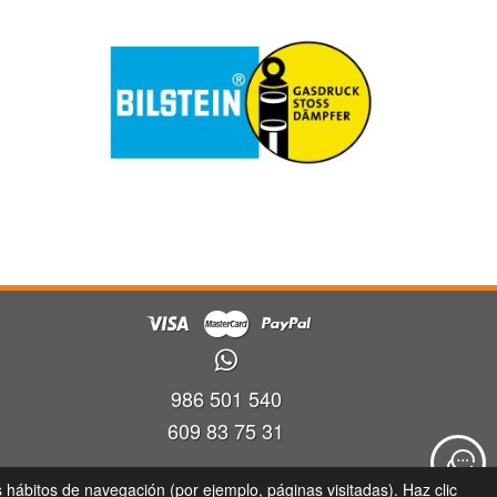
986 501 540
609 83 75 31
ra
s hábitos de navegación (por ejemplo, páginas visitadas). Haz clic