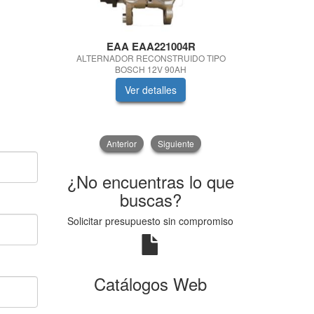
EAA EAA221004R
SACH
ALTERNADOR RECONSTRUIDO TIPO
KIT EMBRA
BOSCH 12V 90AH
Ver detalles
V
Anterior
Siguiente
¿No encuentras lo que
buscas?
Solicitar presupuesto sin compromiso
Catálogos Web