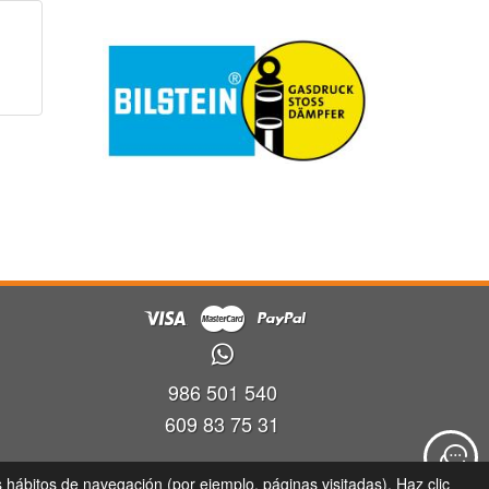
986 501 540
609 83 75 31
ra
s hábitos de navegación (por ejemplo, páginas visitadas). Haz clic