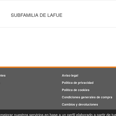
SUBFAMILIA DE LAFUE
ntes
Aviso legal
s
Política de privacidad
Política de cookies
Condiciones generales de compra
Cambios y devoluciones
iveiro empresas Barro, P.I. Barro Parc. 4-5, Nave 9, Oficina 17,36692 - Portela(Barro) - Ponteved
 mejorar nuestros servicios en base a un perfil elaborado a partir de tu