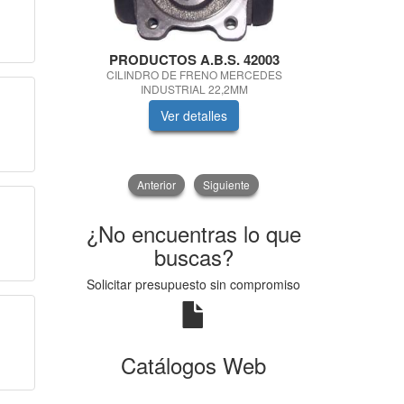
PRODUCTOS A.B.S. 42003
LU
CILINDRO DE FRENO MERCEDES
LAMPARA H
INDUSTRIAL 22,2MM
Ver detalles
V
Anterior
Siguiente
¿No encuentras lo que
buscas?
Solicitar presupuesto sin compromiso
Catálogos Web