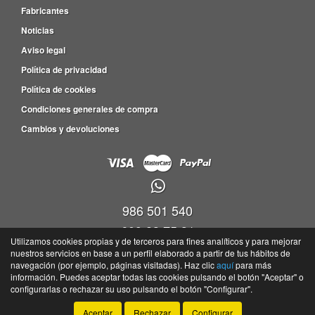
Fabricantes
Noticias
Aviso legal
Política de privacidad
Política de cookies
Condiciones generales de compra
Cambios y devoluciones
986 501 540
609 83 75 31
Utilizamos cookies propias y de terceros para fines analíticos y para mejorar
nuestros servicios en base a un perfil elaborado a partir de tus hábitos de
Viveiro empresas Barro, P.I. Barro Parc. 4-5, Nave 9, Oficina 17,36692 -
navegación (por ejemplo, páginas visitadas). Haz clic
aquí
para más
Portela(Barro) - Pontevedra
información. Puedes aceptar todas las cookies pulsando el botón "Aceptar" o
©
Tayser
- 2026 -
Tienda online de recambios de Gira
configurarlas o rechazar su uso pulsando el botón "Configurar".
Aceptar
Rechazar
Configurar