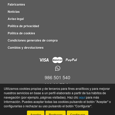
Fabricantes
Noticias
Aviso legal
Política de privacidad
Política de cookies
Condiciones generales de compra
Cambios y devoluciones
986 501 540
609 83 75 31
Utilizamos cookies propias y de terceros para fines analíticos y para mejorar
nuestros servicios en base a un perfil elaborado a partir de tus hábitos de
Viveiro empresas Barro, P.I. Barro Parc. 4-5, Nave 9, Oficina 17,36692 -
navegación (por ejemplo, páginas visitadas). Haz clic
aquí
para más
Portela(Barro) - Pontevedra
información. Puedes aceptar todas las cookies pulsando el botón "Aceptar" o
©
Tayser
- 2026 -
Tienda online de recambios de Gira
configurarlas o rechazar su uso pulsando el botón "Configurar".
Aceptar
Rechazar
Configurar