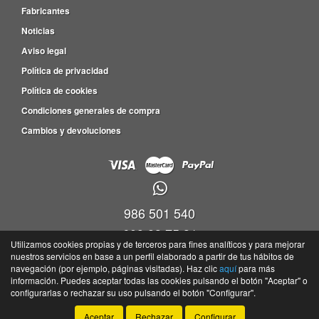
Fabricantes
Noticias
Aviso legal
Política de privacidad
Política de cookies
Condiciones generales de compra
Cambios y devoluciones
986 501 540
609 83 75 31
Utilizamos cookies propias y de terceros para fines analíticos y para mejorar
nuestros servicios en base a un perfil elaborado a partir de tus hábitos de
Viveiro empresas Barro, P.I. Barro Parc. 4-5, Nave 9, Oficina 17,36692 -
navegación (por ejemplo, páginas visitadas). Haz clic
aquí
para más
Portela(Barro) - Pontevedra
información. Puedes aceptar todas las cookies pulsando el botón "Aceptar" o
©
Tayser
- 2026 -
Tienda online de recambios de Gira
configurarlas o rechazar su uso pulsando el botón "Configurar".
Aceptar
Rechazar
Configurar