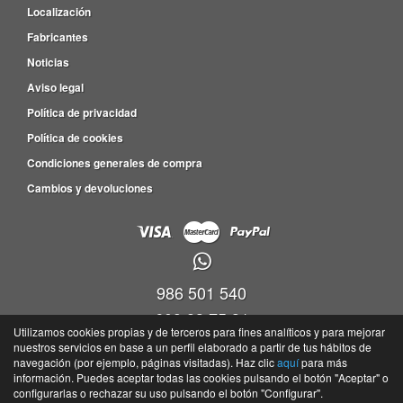
Localización
Fabricantes
Noticias
Aviso legal
Política de privacidad
Política de cookies
Condiciones generales de compra
Cambios y devoluciones
986 501 540
609 83 75 31
Utilizamos cookies propias y de terceros para fines analíticos y para mejorar
nuestros servicios en base a un perfil elaborado a partir de tus hábitos de
Viveiro empresas Barro, P.I. Barro Parc. 4-5, Nave 9, Oficina 17,36692 -
navegación (por ejemplo, páginas visitadas). Haz clic
aquí
para más
Portela(Barro) - Pontevedra
información. Puedes aceptar todas las cookies pulsando el botón "Aceptar" o
©
Tayser
- 2026 -
Tienda online de recambios de Gira
configurarlas o rechazar su uso pulsando el botón "Configurar".