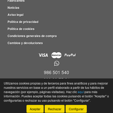
Fabricantes
Noticias
Aviso legal
Política de privacidad
Política de cookies
Condiciones generales de compra
Cambios y devoluciones
986 501 540
609 83 75 31
Utilizamos cookies propias y de terceros para fines analíticos y para mejorar
nuestros servicios en base a un perfil elaborado a partir de tus hábitos de
Viveiro empresas Barro, P.I. Barro Parc. 4-5, Nave 9, Oficina 17,36692 -
navegación (por ejemplo, páginas visitadas). Haz clic
aquí
para más
Portela(Barro) - Pontevedra
información. Puedes aceptar todas las cookies pulsando el botón "Aceptar" o
©
Tayser
- 2026 -
Tienda online de recambios de Gira
configurarlas o rechazar su uso pulsando el botón "Configurar".
Aceptar
Rechazar
Configurar