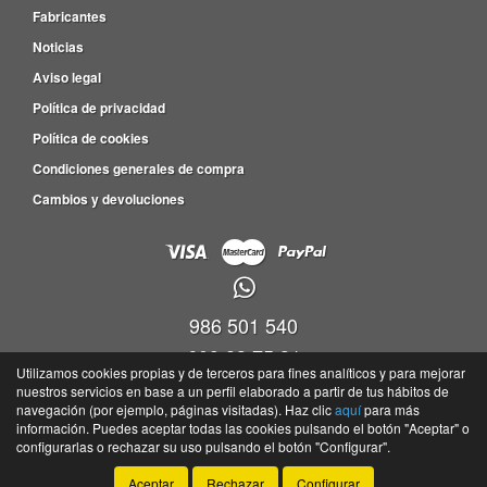
Fabricantes
Noticias
Aviso legal
Política de privacidad
Política de cookies
Condiciones generales de compra
Cambios y devoluciones
986 501 540
609 83 75 31
Utilizamos cookies propias y de terceros para fines analíticos y para mejorar
nuestros servicios en base a un perfil elaborado a partir de tus hábitos de
Viveiro empresas Barro, P.I. Barro Parc. 4-5, Nave 9, Oficina 17,36692 -
navegación (por ejemplo, páginas visitadas). Haz clic
aquí
para más
Portela(Barro) - Pontevedra
información. Puedes aceptar todas las cookies pulsando el botón "Aceptar" o
©
Tayser
- 2026 -
Tienda online de recambios de Gira
configurarlas o rechazar su uso pulsando el botón "Configurar".
Aceptar
Rechazar
Configurar