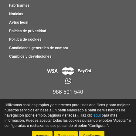
Fabricantes
Noticias
Aviso legal
Política de privacidad
Política de cookies
Condiciones generales de compra
Cambios y devoluciones
986 501 540
609 83 75 31
Utilizamos cookies propias y de terceros para fines analíticos y para mejorar
nuestros servicios en base a un perfil elaborado a partir de tus hábitos de
Viveiro empresas Barro, P.I. Barro Parc. 4-5, Nave 9, Oficina 17,36692 -
navegación (por ejemplo, páginas visitadas). Haz clic
aquí
para más
Portela(Barro) - Pontevedra
información. Puedes aceptar todas las cookies pulsando el botón "Aceptar" o
©
Tayser
- 2026 -
Tienda online de recambios de Gira
configurarlas o rechazar su uso pulsando el botón "Configurar".
Aceptar
Rechazar
Configurar