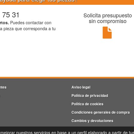
 75 31
Solicita presupuesto
sin compromiso
rtos.
Puedes contactar con
la pieza que corresponda a tu
ntes
Aviso legal
s
Política de privacidad
Política de cookies
Condiciones generales de compra
Cambios y devoluciones
iveiro empresas Barro, P.I. Barro Parc. 4-5, Nave 9, Oficina 17,36692 - Portela(Barro) - Ponteved
 mejorar nuestros servicios en base a un perfil elaborado a partir de tu