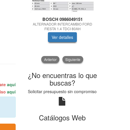
BOSCH 0986049151
RID
ALTERNADOR INTERCAMBIO FORD
TUBO HIDR
FIESTA 1.4 TDCI 80AH
PARA RE
Ver detalles
V
Anterior
Siguiente
¿No encuentras lo que
buscas?
rate
aquí
Solicitar presupuesto sin compromiso
miso
aquí
Catálogos Web