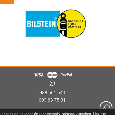
986 501 540
609 83 75 31
ra
s hábitos de navegación (por ejemplo, páginas visitadas). Haz clic