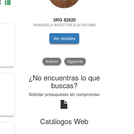
3RG 82620
FLAMA
ARANDELA INYECTOR 8,3X16X1MM
ALTERNADOR 
Ver detalles
V
Anterior
Siguiente
¿No encuentras lo que
buscas?
Solicitar presupuesto sin compromiso
Catálogos Web