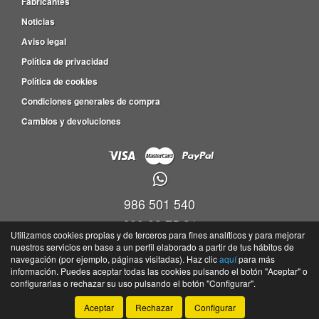
Fabricantes
Noticias
Aviso legal
Política de privacidad
Política de cookies
Condiciones generales de compra
Cambios y devoluciones
986 501 540
609 83 75 31
Utilizamos cookies propias y de terceros para fines analíticos y para mejorar
nuestros servicios en base a un perfil elaborado a partir de tus hábitos de
Viveiro empresas Barro, P.I. Barro Parc. 4-5, Nave 9, Oficina 17,36692 -
navegación (por ejemplo, páginas visitadas). Haz clic
aquí
para más
Portela(Barro) - Pontevedra
información. Puedes aceptar todas las cookies pulsando el botón "Aceptar" o
©
Tayser
- 2026 -
Tienda online de recambios de Gira
configurarlas o rechazar su uso pulsando el botón "Configurar".
Aceptar
Rechazar
Configurar