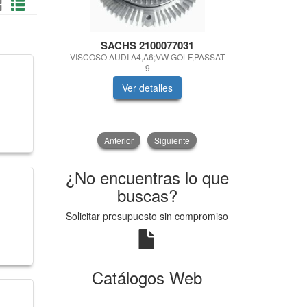
SACHS 2100077031
LEMFO
VISCOSO AUDI A4,A6;VW GOLF,PASSAT
SOP.DEL MOT
9
Ver detalles
V
Anterior
Siguiente
¿No encuentras lo que
buscas?
Solicitar presupuesto sin compromiso
Catálogos Web