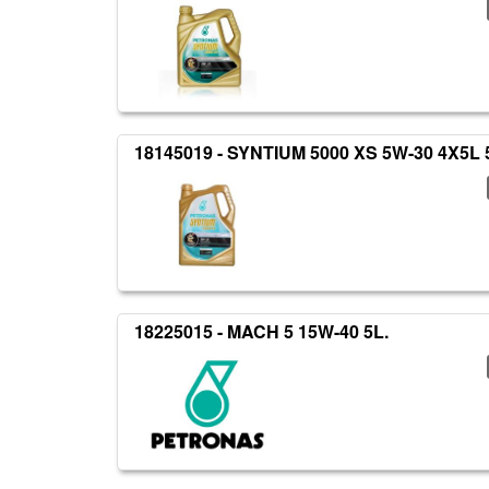
18145019 - SYNTIUM 5000 XS 5W-30 4X5L
18225015 - MACH 5 15W-40 5L.