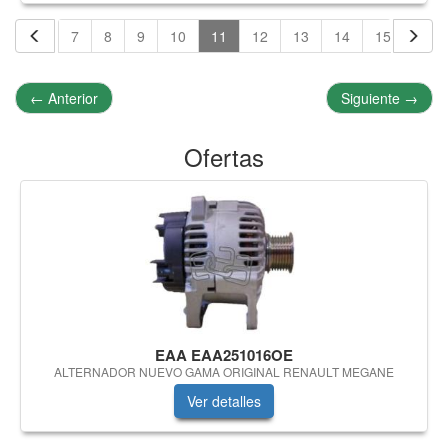
5
6
7
8
9
10
11
12
13
14
15
16
←
Anterior
Siguiente
→
Ofertas
EAA EAA251016OE
ALTERNADOR NUEVO GAMA ORIGINAL RENAULT MEGANE
Ver detalles