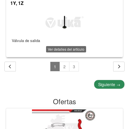
1Y, 1Z
Válvula de salida
Ver detalles del artículo
1
2
3
Siguiente
→
Ofertas