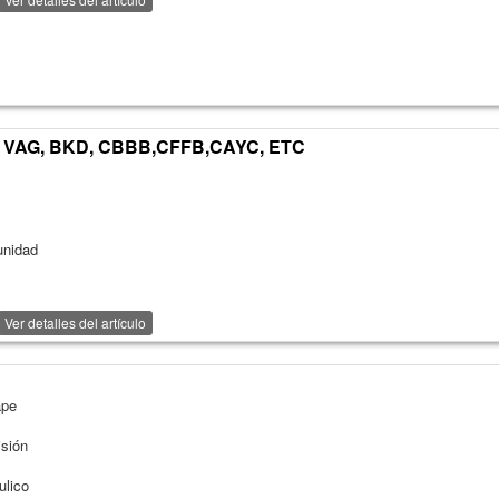
 VAG, BKD, CBBB,CFFB,CAYC, ETC
unidad
Ver detalles del artículo
ape
isión
ulico