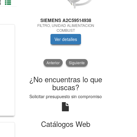
SIEMENS A2C59514938
SKF
FILTRO, UNIDAD ALIMENTACION
ROTULA DIRE
COMBUST
V
Ver detalles
V
Anterior
Siguiente
¿No encuentras lo que
buscas?
Solicitar presupuesto sin compromiso
Catálogos Web