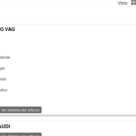
Vista:
PO VAG
piezas
ape
sión
ulico
Ver detalles del artículo
AUDI
Ver detalles del artículo