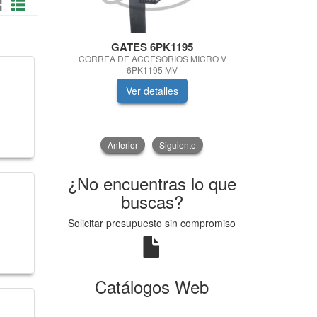
GATES 6PK1195
VICTOR 
CORREA DE ACCESORIOS MICRO V
JUEGO TO
6PK1195 MV
Ver detalles
V
Anterior
Siguiente
¿No encuentras lo que
buscas?
Solicitar presupuesto sin compromiso
Catálogos Web