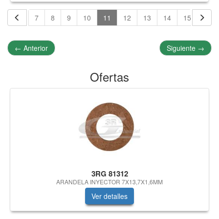
5
6
7
8
9
10
11
12
13
14
15
16
←
Anterior
Siguiente
→
Ofertas
3RG 81312
ARANDELA INYECTOR 7X13,7X1,6MM
Ver detalles