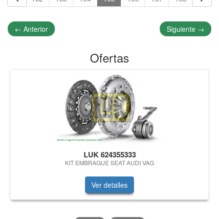
←
Anterior
Siguiente
→
Ofertas
LUK 624355333
KIT EMBRAGUE SEAT AUDI VAG
Ver detalles