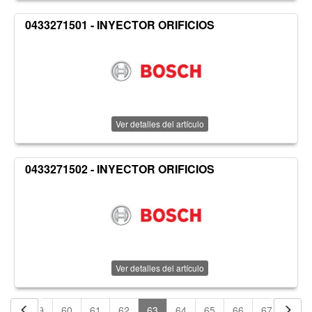
0433271501 - INYECTOR ORIFICIOS
Ver detalles del artículo
0433271502 - INYECTOR ORIFICIOS
Ver detalles del artículo
58
59
60
61
62
63
64
65
66
67
68